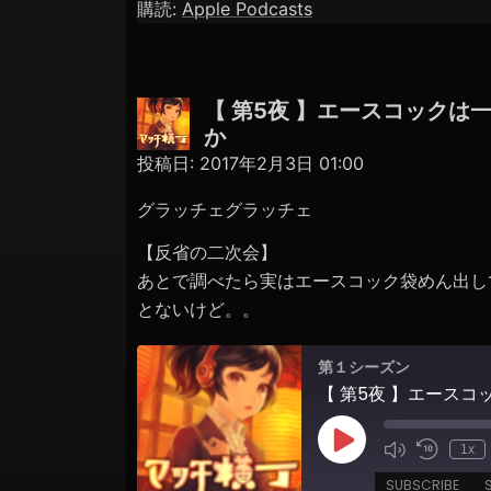
購読:
Apple Podcasts
RSS FEED
LINK
EMBED
【 第5夜 】エースコックは
か
投稿日:
2017年2月3日 01:00
グラッチェグラッチェ
【反省の二次会】
あとで調べたら実はエースコック袋めん出し
とないけど。。
第１シーズン
Play
1x
Episode
SUBSCRIBE