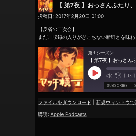
ョ
【 第7夜 】おっさんふたり
ン
投稿日:
2017年2月20日 01:00
【反省の二次会】
まだ、収録の入りがぎこちない新鮮さを味わ
第１シーズン
【 第7夜 】おっさ
Play
1x
Episode
SUBSCRIBE
ファイルをダウンロード
|
新規ウィンドウで
SHARE
Apple Podcasts
購読:
Apple Podcasts
RSS FEED
LINK
EMBED