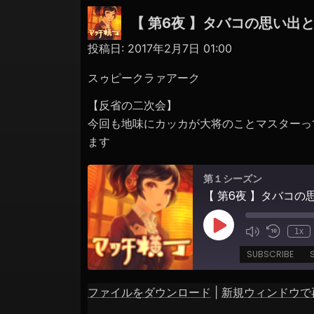
【 第6夜 】タバコの思い出
投稿日:
2017年2月7日 01:00
スゥピークラァアーク
【反省の二次会】
今回も地味にカッカが大将のことマスターっ
ます
第１シーズン
Play
1x
Episode
SUBSCRIBE
ファイルをダウンロード
|
新規ウィンドウで
SHARE
Apple Podcasts