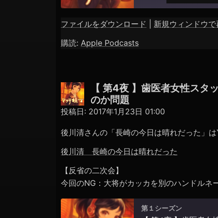
ファイルをダウンロード
|
新規ウィンドウで
SHARE
Apple Podcasts
購読:
Apple Podcasts
RSS FEED
LINK
EMBED
【 第4夜 】歯医者女性スタ
のか問題
投稿日:
2017年1月23日 01:00
後川清さんの「長崎の今日は晴れだった」はYo
後川清 長崎の今日は晴れだった
【反省の二次会】
今回のNG：大将がカッカを別のハンドルネ
第１シーズン