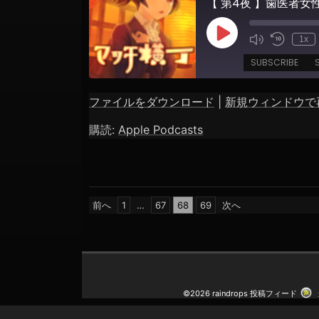
Play
1x
Episode
SUBSCRIBE
ファイルをダウンロード
|
新規ウィンドウで
SHARE
Apple Podcasts
購読:
Apple Podcasts
RSS FEED
LINK
EMBED
投
前へ
1
…
67
68
69
次へ
稿
の
ペ
ー
ジ
©2026 raindrops
投稿フィード
送