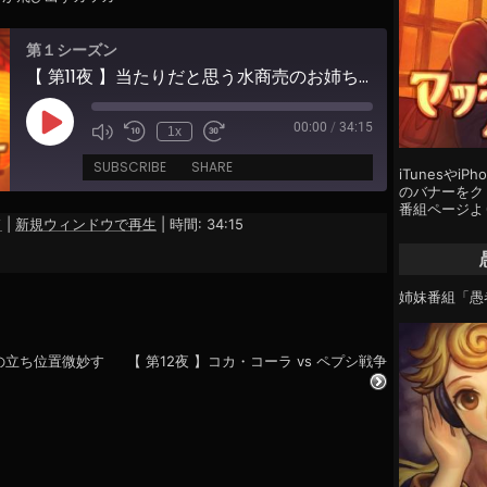
第１シーズン
【 第11夜 】当たりだと思う水商売のお姉ちゃん
00:00
/
34:15
Play
1x
Episode
SUBSCRIBE
SHARE
iTunesやi
のバナーをクリ
番組ページよ
ド
|
新規ウィンドウで再生
|
時間: 34:15
姉妹番組「愚
んの立ち位置微妙す
【 第12夜 】コカ・コーラ vs ペプシ戦争