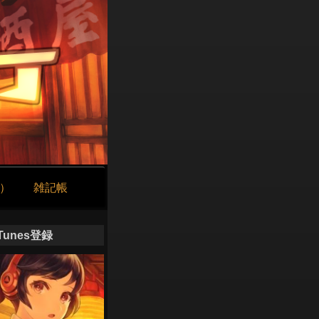
け）
雑記帳
iTunes登録