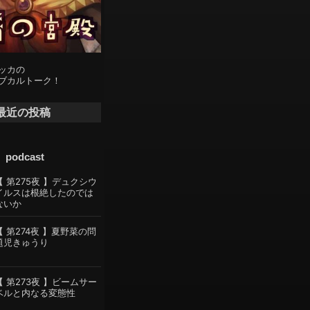
ッカの
ブカルトーク！
最近の投稿
podcast
【 第275夜 】デュクシウ
イルスは根絶したのでは
ないか
【 第274夜 】夏野菜の問
題児きゅうり
【 第273夜 】ビームサー
ベルと内なる変態性