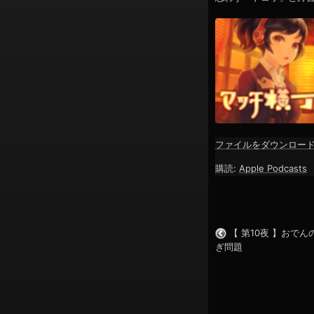
ン
ファイルをダウンロー
SHARE
Apple Podcasts
購読:
Apple Podcasts
RSS FEED
LINK
EMBED
【 第10夜 】おで
ぎ問題