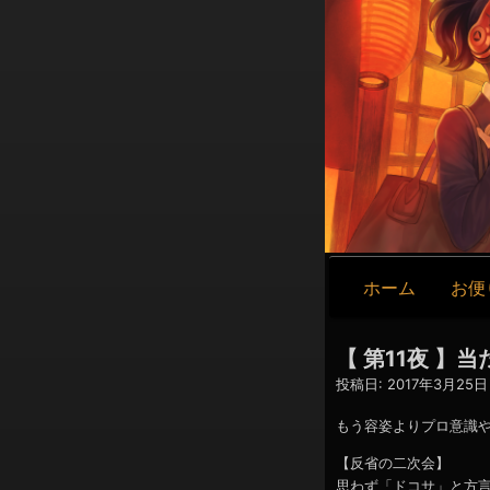
メ
ホーム
お便
イ
ン
ナ
【 第11夜 
ビ
投稿日:
2017年3月25日 
ゲ
ー
もう容姿よりプロ意識
シ
【反省の二次会】
ョ
思わず「ドコサ」と方