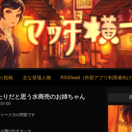
コ
ン
テ
ン
ツ
へ
ス
キ
ッ
プ
り投稿
主な登場人物
RSSfeed（外部アプリ利用者向
】当たりだと思う水商売のお姉ちゃん
01:00
やトーク力の問題です
言が飛び出すカッカ