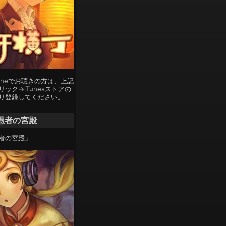
Phoneでお聴きの方は、上記
ック→iTunesストアの
り登録してください。
愚者の宮殿
者の宮殿」