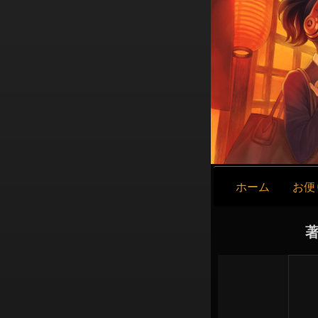
メ
ホーム
お便
イ
ン
ナ
著
ビ
ゲ
ー
シ
ョ