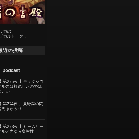
ッカの
ブカルトーク！
最近の投稿
podcast
【 第275夜 】デュクシウ
イルスは根絶したのでは
ないか
【 第274夜 】夏野菜の問
題児きゅうり
【 第273夜 】ビームサー
ベルと内なる変態性