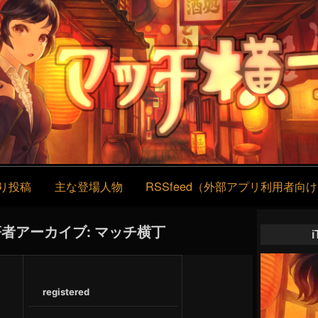
コ
Skip
Skip
Skip
Skip
Skip
ン
to
to
to
to
to
テ
CUSTOM_HTML-
CUSTOM_HTML-
RECENT-
TEXT-
TEXT-
ン
11
13
POST-
12
14
ツ
GROUPBY-
へ
CAT-
ス
3
キ
ッ
プ
り投稿
主な登場人物
RSSfeed（外部アプリ利用者向
者アーカイブ: マッチ横丁
registered