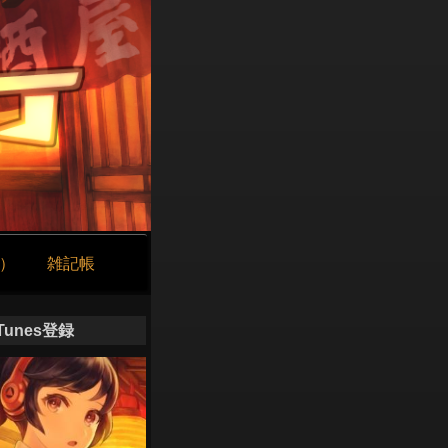
け）
雑記帳
iTunes登録