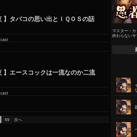
6夜 】タバコの思い出とＩＱＯＳの話
マスター・カ
終わらないサ
cast
5夜 】エースコックは一流なのか二流
cast
69
次へ