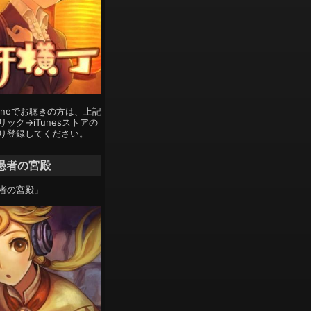
Phoneでお聴きの方は、上記
ック→iTunesストアの
り登録してください。
愚者の宮殿
者の宮殿」