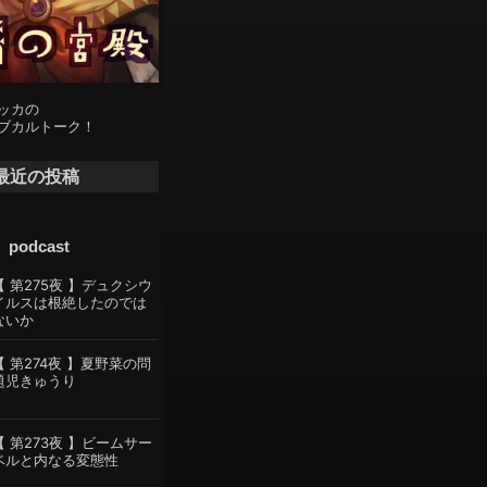
ッカの
ブカルトーク！
最近の投稿
podcast
【 第275夜 】デュクシウ
イルスは根絶したのでは
ないか
【 第274夜 】夏野菜の問
題児きゅうり
【 第273夜 】ビームサー
ベルと内なる変態性