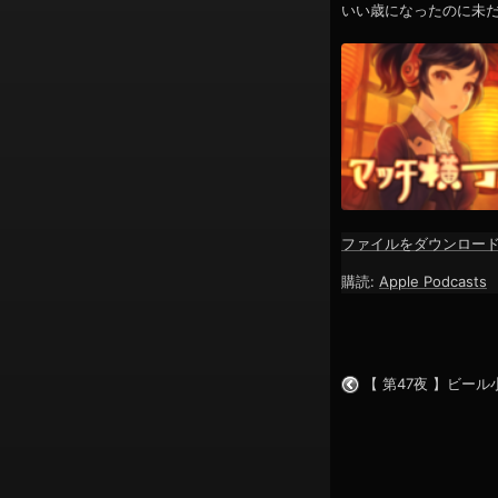
いい歳になったのに未
ン
ファイルをダウンロー
SHARE
Apple Podcasts
購読:
Apple Podcasts
RSS FEED
LINK
EMBED
【 第47夜 】ビー