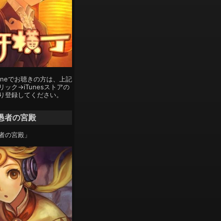
Phoneでお聴きの方は、上記
ック→iTunesストアの
り登録してください。
愚者の宮殿
者の宮殿」