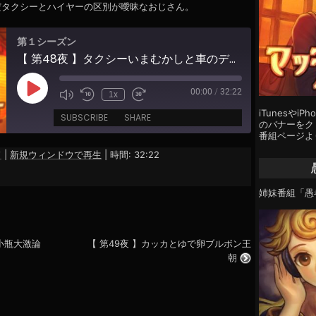
だタクシーとハイヤーの区別が曖昧なおじさん。
第１シーズン
【 第48夜 】タクシーいまむかしと車のデザイン
00:00
/
32:22
Play
1x
Episode
iTunesやi
SUBSCRIBE
SHARE
のバナーをクリ
番組ページよ
ド
|
新規ウィンドウで再生
|
時間: 32:22
姉妹番組「愚
ル小瓶大激論
【 第49夜 】カッカとゆで卵ブルボン王
朝