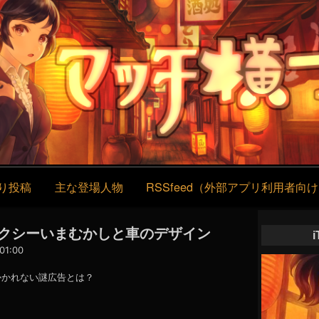
コ
ン
テ
ン
ツ
へ
ス
キ
ッ
プ
り投稿
主な登場人物
RSSfeed（外部アプリ利用者向
】タクシーいまむかしと車のデザイン
01:00
かかれない謎広告とは？