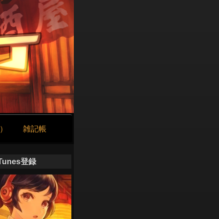
け）
雑記帳
iTunes登録