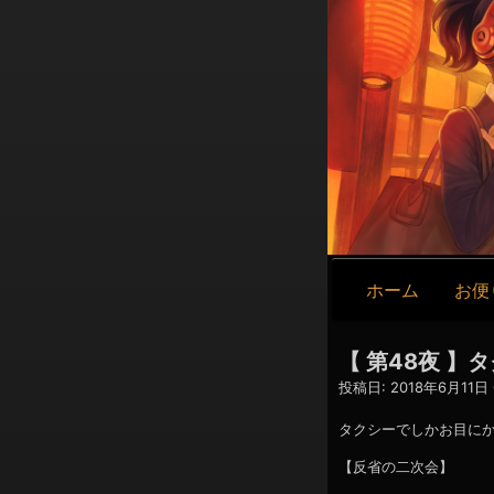
メ
ホーム
お便
イ
ン
ナ
【 第48夜 
ビ
投稿日:
2018年6月11日 
ゲ
ー
タクシーでしかお目に
シ
【反省の二次会】
ョ