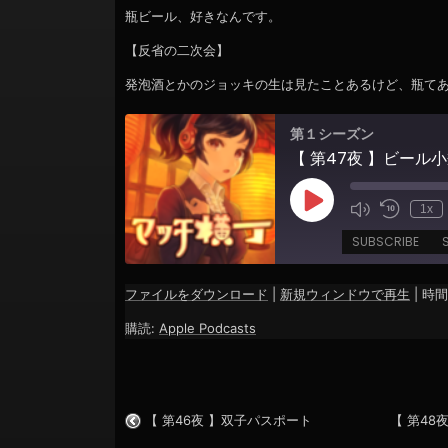
ョ
瓶ビール、好きなんです。
ン
【反省の二次会】
発泡酒とかのジョッキの生は見たことあるけど、瓶て
第１シーズン
【 第47夜 】ビール
Play
1x
Episode
SUBSCRIBE
ファイルをダウンロード
|
新規ウィンドウで再生
|
時間:
SHARE
Apple Podcasts
購読:
Apple Podcasts
RSS FEED
LINK
EMBED
【 第46夜 】双子パスポート
【 第48