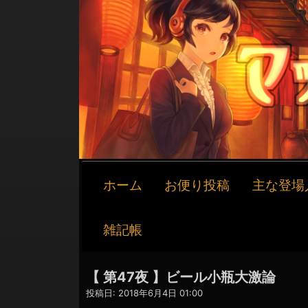
メ
ホーム
お便り投稿
主な登場
イ
ン
ナ
雑記帳
ビ
ゲ
ー
【 第47夜 】ビール小瓶大激論
シ
投稿日:
2018年6月4日 01:00