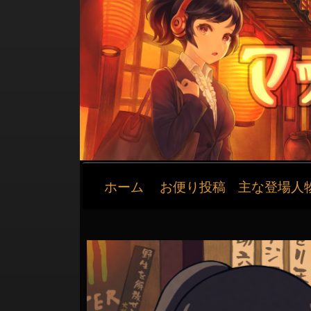
メ
ホーム
お便り投稿
主な登場人
イ
ン
ナ
ビ
ゲ
ー
シ