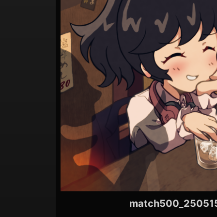
ョ
ン
match500_25051