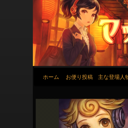
メ
ホーム
お便り投稿
主な登場人
イ
ン
ナ
ビ
ゲ
ー
シ