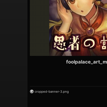
ョ
ン
foolpalace_art_m
cropped-banner-3.png