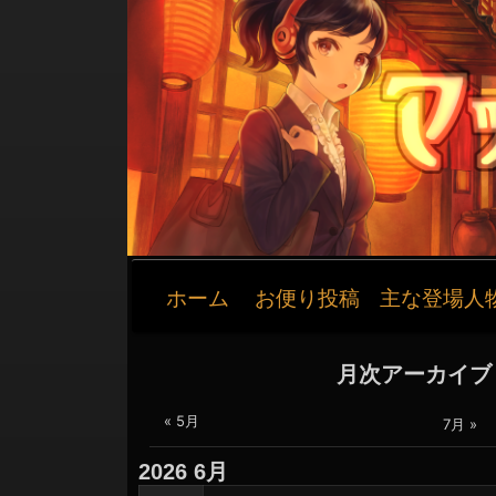
メ
ホーム
お便り投稿
主な登場人
イ
ン
ナ
月次アーカイブ
ビ
ゲ
« 5月
7月 »
ー
2026
6月
シ