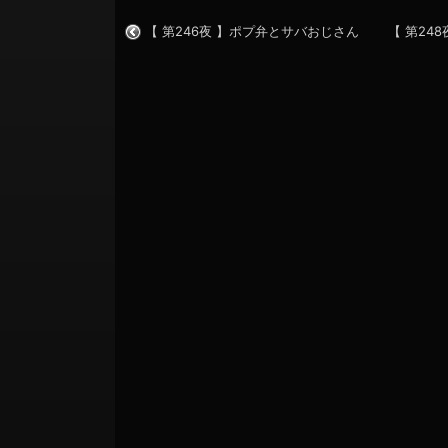
【 第246夜 】ポプ弁とサバおじさん
【 第24