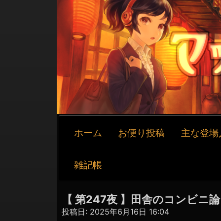
メ
ホーム
お便り投稿
主な登場
イ
ン
ナ
雑記帳
ビ
ゲ
ー
【 第247夜 】田舎のコンビニ論
シ
投稿日:
2025年6月16日 16:04