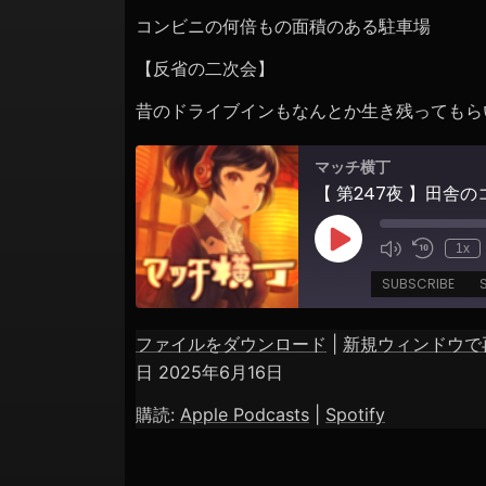
ョ
コンビニの何倍もの面積のある駐車場
ン
【反省の二次会】
昔のドライブインもなんとか生き残ってもら
マッチ横丁
【 第247夜 】田舎
Play
1x
Episode
SUBSCRIBE
ファイルをダウンロード
|
新規ウィンドウで
SHARE
Apple Podcasts
Spotify
日 2025年6月16日
RSS FEED
LINK
購読:
Apple Podcasts
|
Spotify
EMBED