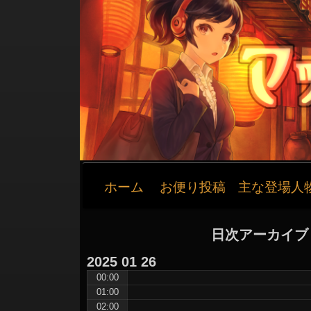
メ
ホーム
お便り投稿
主な登場人
イ
ン
ナ
日次アーカイブ
ビ
ゲ
2025
01
26
ー
00:00
01:00
シ
02:00