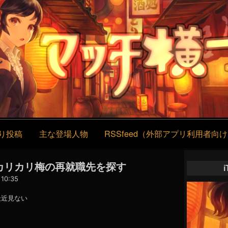
コ
ン
テ
ン
ツ
へ
ス
キ
ッ
プ
り投稿
主な登場人物
RSSfeed（外部アプリ利用者向
 】カリカリ梅の再就職先を探す
10:35
最近見ない