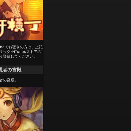
Phoneでお聴きの方は、上記
ック→iTunesストアの
り登録してください。
愚者の宮殿
者の宮殿」