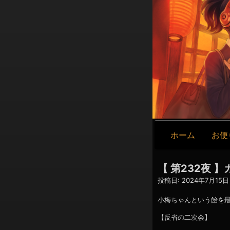
メ
ホーム
お便
イ
ン
ナ
【 第232夜
ビ
投稿日:
2024年7月15日 
ゲ
ー
小梅ちゃんという飴を
シ
【反省の二次会】
ョ