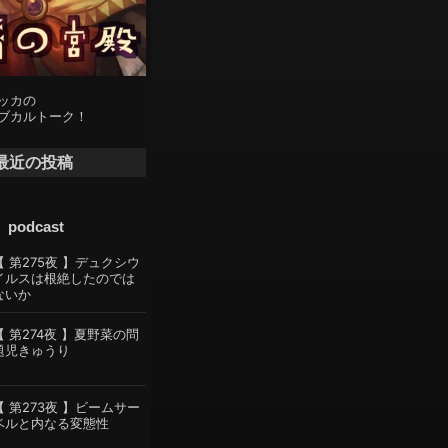
ッカの
ブカルトーク！
最近の投稿
podcast
【 第275夜 】デュクシウ
イルスは根絶したのでは
ないか
【 第274夜 】夏野菜の問
題児きゅうり
【 第273夜 】ビームサー
ベルと内なる変態性