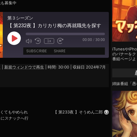
先も募集中
第３シーズン
【 第232夜 】カリカリ梅の再就職先を探す
00:00
/
30:00
Play
1x
Episode
iTunesやi
SUBSCRIBE
SHARE
のバナーをクリ
番組ページよ
ド
|
新規ウィンドウで再生
|
時間: 30:00
|
収録日 2024年7月
姉妹番組「愚
めたくてもやめられ
【 第233夜 】そうめん二郎
りにスナックへ行