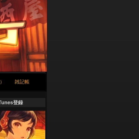
け）
雑記帳
iTunes登録