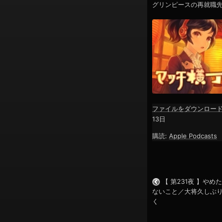
グリンピースの再就職
ン
ファイルをダウンロー
SHARE
Apple Podcasts
13日
購読:
Apple Podcasts
RSS FEED
LINK
EMBED
【 第231夜 】や
ないこと／大将久しぶ
く