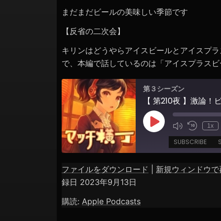
ョ
まだまだビールの美味しい季節です
ン
【反省の二次会】
キリンはどうやらアイスビールとアイスプラ
で、本編で話しているのは「アイスプラスビ
第３シーズン
Play
1x
Episode
SUBSCRIBE
ファイルをダウンロード
|
新規ウィンドウで
SHARE
Apple Podcasts
録日 2023年9月13日
RSS FEED
LINK
購読:
Apple Podcasts
EMBED