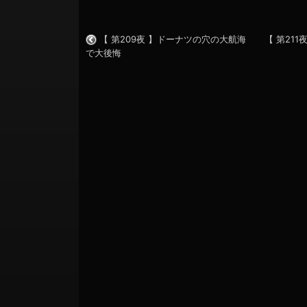
【 第209夜 】ドーナツの穴の大航海
【 第21
で大後悔