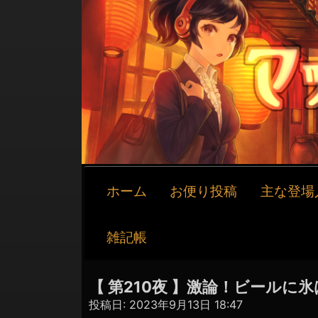
メ
ホーム
お便り投稿
主な登場
イ
ン
ナ
雑記帳
ビ
ゲ
ー
【 第210夜 】激論！ビールに
シ
投稿日:
2023年9月13日 18:47