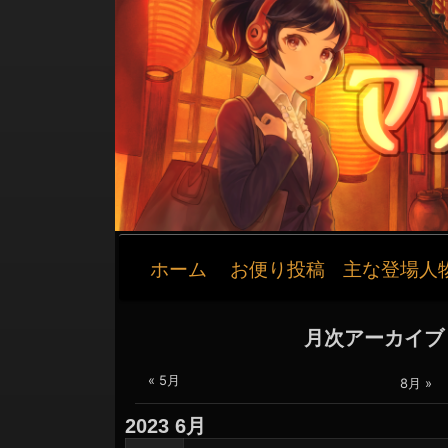
メ
ホーム
お便り投稿
主な登場人
イ
ン
ナ
月次アーカイブ
ビ
ゲ
« 5月
8月 »
ー
2023
6月
シ