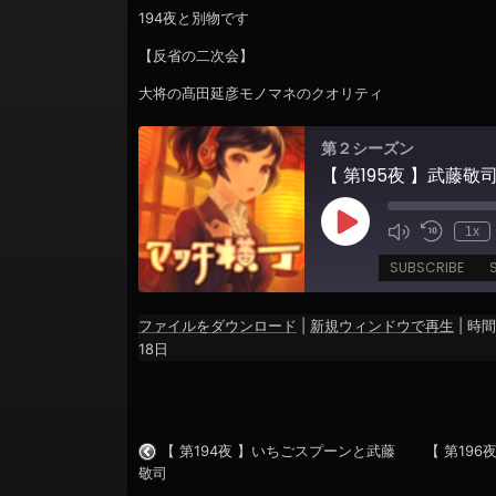
ョ
194夜と別物です
ン
【反省の二次会】
大将の髙田延彦モノマネのクオリティ
第２シーズン
【 第195夜 】武藤
Play
1x
Episode
SUBSCRIBE
ファイルをダウンロード
|
新規ウィンドウで再生
|
時間:
SHARE
18日
RSS FEED
LINK
EMBED
【 第194夜 】いちごスプーンと武藤
【 第19
敬司