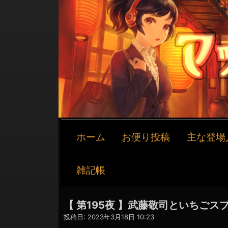
メ
ホーム
お便り投稿
主な登場
イ
ン
ナ
雑記帳
ビ
ゲ
ー
【 第195夜 】武藤敬司といちごス
シ
投稿日:
2023年3月18日 10:23