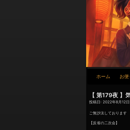
メ
ホーム
お便
イ
ン
ナ
【 第179夜
ビ
投稿日:
2022年8月12日 
ゲ
ー
ご無沙汰しております
シ
【反省の二次会】
ョ