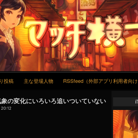
コ
ン
テ
ン
ツ
へ
ス
キ
ッ
プ
り投稿
主な登場人物
RSSfeed（外部アプリ利用者向
 】気象の変化にいろいろ追いついていない
20:12