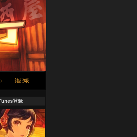
け）
雑記帳
iTunes登録