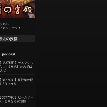
ッカの
ブカルトーク！
最近の投稿
podcast
【 第275夜 】デュクシウ
イルスは根絶したのでは
ないか
【 第274夜 】夏野菜の問
題児きゅうり
【 第273夜 】ビームサー
ベルと内なる変態性