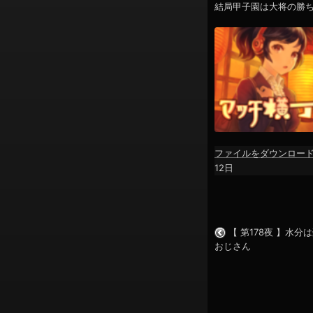
結局甲子園は大将の勝
ン
ファイルをダウンロー
SHARE
12日
RSS FEED
LINK
EMBED
【 第178夜 】水分
おじさん