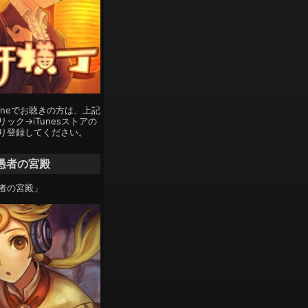
Phoneでお聴きの方は、上記
ック→iTunesストアの
り登録してください。
愚者の宮殿
者の宮殿」