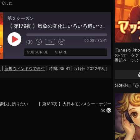
ちでした
第２シーズン
【 第179夜 】気象の変化にいろいろ追いついていない
00:00
/
35:41
Play
1x
Episode
iTunesやi
SUBSCRIBE
SHARE
のバナーをクリ
番組ページよ
ド
|
新規ウィンドウで再生
|
時間: 35:41
|
収録日 2022年8月
姉妹番組「愚
は豪快に摂りたい
【 第180夜 】大日本モンスターエナジー
党