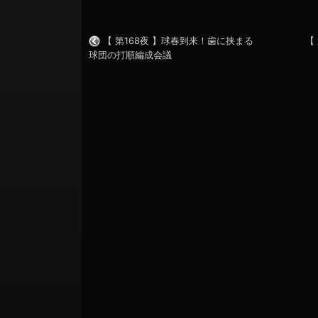
EMBED
【 第168夜 】球春到来！歯に挟まる
【
球団の打順編成会議