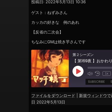
ョ
投稿日:
2022年5月13日 10:36
ン
ゲスト：ねずみさん
カッカの好きな 例のあれ
【反省の二次会】
ちなみにGMは焼き芋さんです
第２シーズン
Play
1x
Episode
SUBSCRIBE
ファイルをダウンロード
|
新規ウィンドウで
SHARE
日 2022年5月13日
RSS FEED
LINK