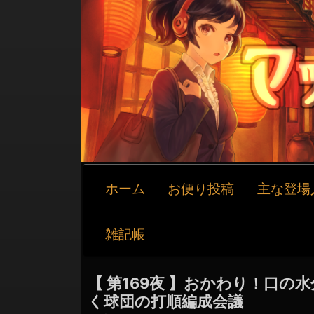
メ
ホーム
お便り投稿
主な登場
イ
ン
ナ
雑記帳
ビ
ゲ
ー
【 第169夜 】おかわり！口の
シ
く球団の打順編成会議