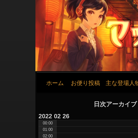
メ
ホーム
お便り投稿
主な登場人
イ
ン
ナ
日次アーカイブ
ビ
ゲ
2022
02
26
ー
00:00
01:00
シ
02:00