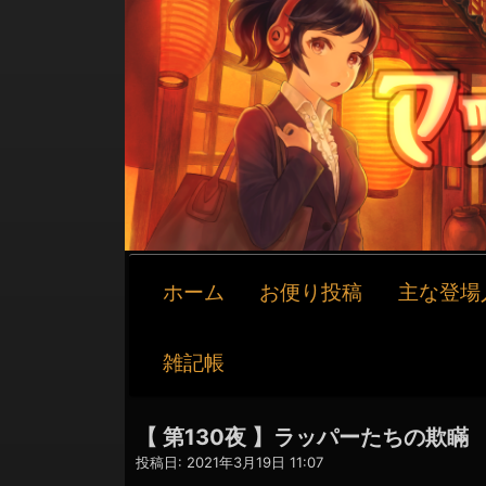
メ
ホーム
お便り投稿
主な登場
イ
ン
ナ
雑記帳
ビ
ゲ
ー
【 第130夜 】ラッパーたちの欺瞞
シ
投稿日:
2021年3月19日 11:07