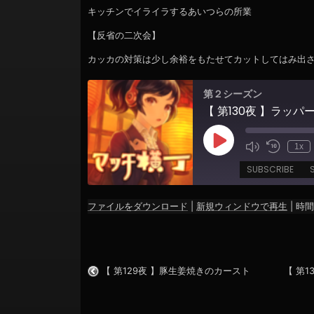
ョ
キッチンでイライラするあいつらの所業
ン
【反省の二次会】
カッカの対策は少し余裕をもたせてカットしてはみ出
第２シーズン
【 第130夜 】ラッ
Play
1x
Episode
SUBSCRIBE
ファイルをダウンロード
|
新規ウィンドウで再生
|
時間:
SHARE
RSS FEED
LINK
【 第129夜 】豚生姜焼きのカースト
【 第
EMBED