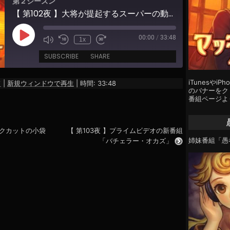
第２シーズン
【 第102夜 】大将が提起するスーパーの動線問題
00:00
/
33:48
Play
1x
Episode
SUBSCRIBE
SHARE
iTunesやi
ド
|
新規ウィンドウで再生
|
時間: 33:48
のバナーをクリ
番組ページよ
ックカットの小袋
【 第103夜 】プライムビデオの新番組
姉妹番組「愚
「バチェラー・オカズ」