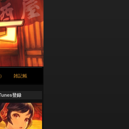
け）
雑記帳
iTunes登録