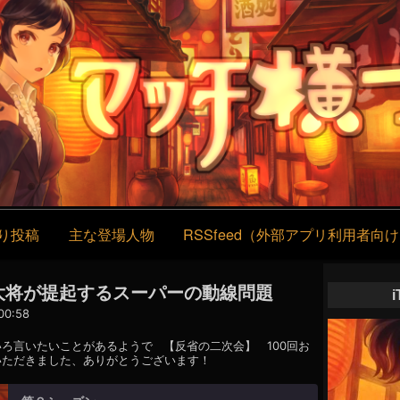
コ
ン
テ
ン
ツ
へ
ス
キ
ッ
プ
り投稿
主な登場人物
RSSfeed（外部アプリ利用者向
 】大将が提起するスーパーの動線問題
0:58
いろ言いたいことがあるようで
【反省の二次会】
100回お
いただきました、ありがとうございます！