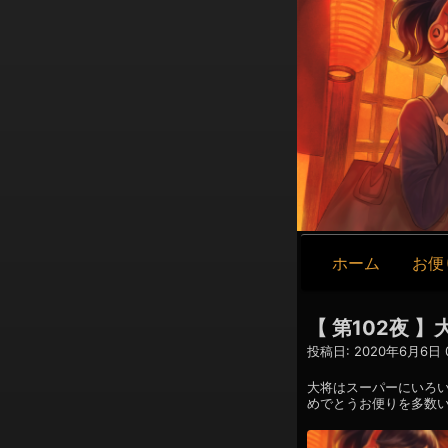
メ
ホーム
お便
イ
ン
ナ
【 第102夜
ビ
投稿日:
2020年6月6日 0
ゲ
ー
大将はスーパーにいろ
めでとうお便りを多数
シ
ョ