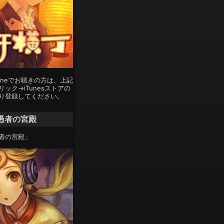
Phoneでお聴きの方は、上記
ック→iTunesストアの
り登録してください。
愚者の宮殿
者の宮殿」