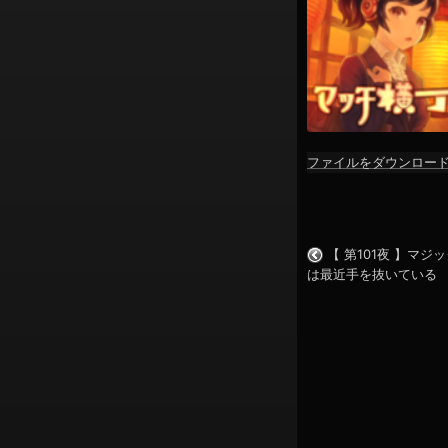
ン
ファイルをダウンロー
SHARE
RSS FEED
LINK
【 第101夜 】マジ
EMBED
は最近手を抜いている