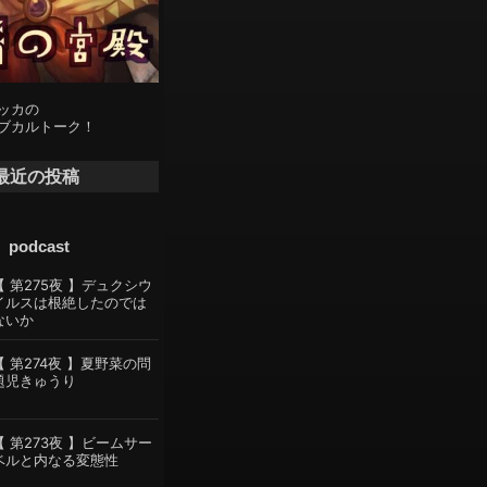
ッカの
ブカルトーク！
最近の投稿
podcast
【 第275夜 】デュクシウ
イルスは根絶したのでは
ないか
【 第274夜 】夏野菜の問
題児きゅうり
【 第273夜 】ビームサー
ベルと内なる変態性