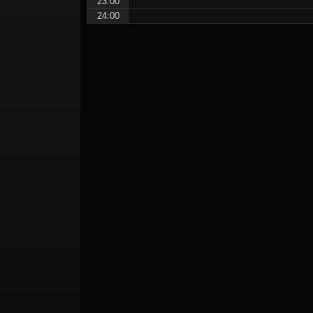
23:00
24:00