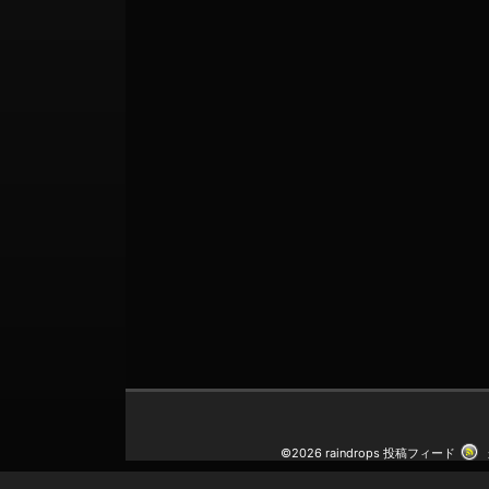
©2026 raindrops
投稿フィード