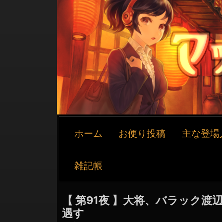
メ
ホーム
お便り投稿
主な登場
イ
ン
ナ
雑記帳
ビ
ゲ
ー
【 第91夜 】大将、バラック渡
シ
遇す