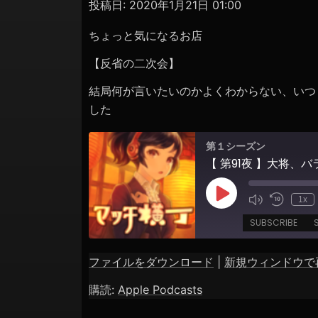
ョ
投稿日:
2020年1月21日 01:00
ン
ちょっと気になるお店
【反省の二次会】
結局何が言いたいのかよくわからない、いつ
した
第１シーズン
Play
1x
Episode
SUBSCRIBE
ファイルをダウンロード
|
新規ウィンドウで
SHARE
Apple Podcasts
購読:
Apple Podcasts
RSS FEED
LINK