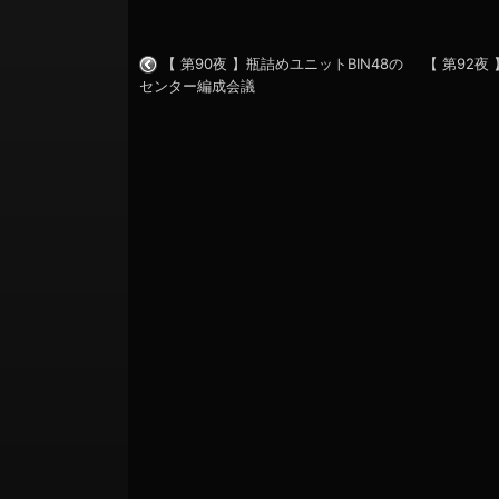
EMBED
【 第90夜 】瓶詰めユニットBIN48の
【 第92
センター編成会議