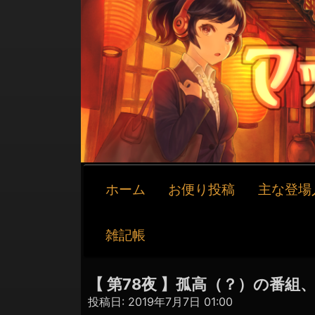
メ
ホーム
お便り投稿
主な登場
イ
ン
ナ
雑記帳
ビ
ゲ
ー
【 第78夜 】孤高（？）の番組
シ
投稿日:
2019年7月7日 01:00