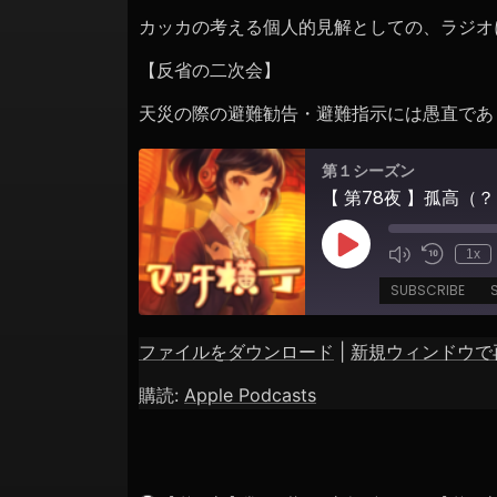
ョ
カッカの考える個人的見解としての、ラジオ
ン
【反省の二次会】
天災の際の避難勧告・避難指示には愚直であ
第１シーズン
【 第78夜 】孤高（
Play
1x
Episode
SUBSCRIBE
ファイルをダウンロード
|
新規ウィンドウで
SHARE
Apple Podcasts
購読:
Apple Podcasts
RSS FEED
LINK
EMBED