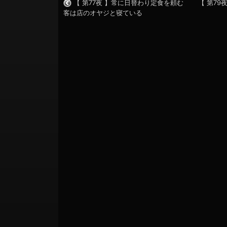
【 第77夜 】常に日替わり定食を頼む
【 第7
客は店のオヤジと寝ている