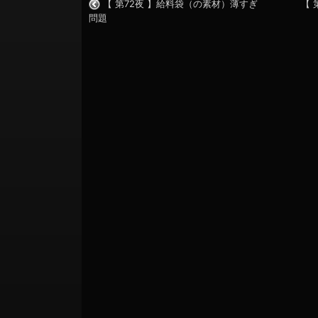
【 第72夜 】給料袋（の素材）薄すぎ
【 
問題