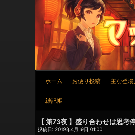
メ
ホーム
お便り投稿
主な登場
イ
ン
ナ
雑記帳
ビ
ゲ
ー
【 第73夜 】盛り合わせは思考
シ
投稿日:
2019年4月19日 01:00