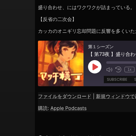
ョ
盛り合わせ、にはワクワクが詰まっている。
ン
【反省の二次会】
カッカのオニギリ忘却問題に反響を多くいた
第１シーズン
【 第73夜 】盛り合
Play
1x
Episode
SUBSCRIBE
ファイルをダウンロード
|
新規ウィンドウで
SHARE
Apple Podcasts
購読:
Apple Podcasts
RSS FEED
LINK
EMBED