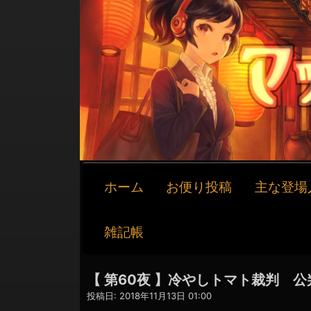
メ
ホーム
お便り投稿
主な登場
イ
ン
ナ
雑記帳
ビ
ゲ
ー
【 第60夜 】冷やしトマト裁判 
シ
投稿日:
2018年11月13日 01:00