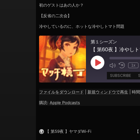
ョ
初のゲストはあの人か？
ン
【反省の二次会】
冷やしているのに、ホットな冷やしトマト問題
第１シーズン
Play
1x
Episode
SUBSCRIBE
ファイルをダウンロード
|
新規ウィンドウで再生
|
時間:
SHARE
Apple Podcasts
購読:
Apple Podcasts
RSS FEED
LINK
EMBED
【 第59夜 】ヤマダWi-Fi
【