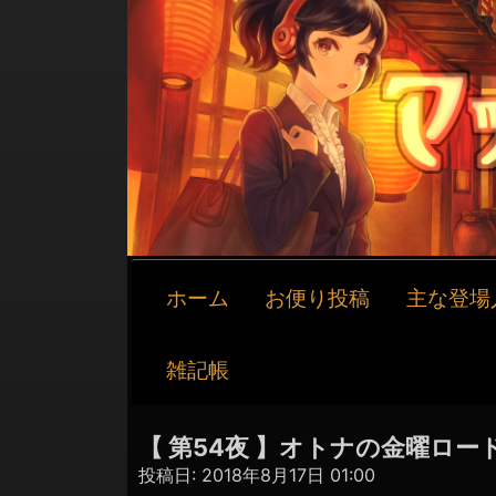
メ
ホーム
お便り投稿
主な登場
イ
ン
ナ
雑記帳
ビ
ゲ
ー
【 第54夜 】オトナの金曜ロー
シ
投稿日:
2018年8月17日 01:00