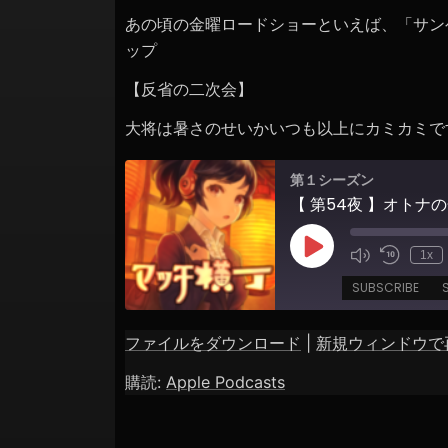
ョ
あの頃の金曜ロードショーといえば、「サン
ン
ップ
【反省の二次会】
大将は暑さのせいかいつも以上にカミカミで
第１シーズン
【 第54夜 】オトナ
Play
1x
Episode
SUBSCRIBE
ファイルをダウンロード
|
新規ウィンドウで
SHARE
Apple Podcasts
購読:
Apple Podcasts
RSS FEED
LINK
EMBED