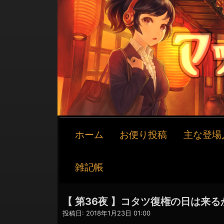
メ
ホーム
お便り投稿
主な登場
イ
ン
ナ
雑記帳
ビ
ゲ
ー
【 第36夜 】コタツ復権の日は来る
シ
投稿日:
2018年1月23日 01:00