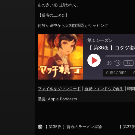
ョ
あの赤い光に誘われて。
ン
【反省の二次会】
何故か途中から大相撲問題がザッピング
第１シーズン
【 第36夜 】コタツ
Play
1x
Episode
SUBSCRIBE
ファイルをダウンロード
|
新規ウィンドウで再生
|
時間:
SHARE
Apple Podcasts
購読:
Apple Podcasts
RSS FEED
LINK
EMBED
【 第35夜 】普通のラーメン屋論
【 第3