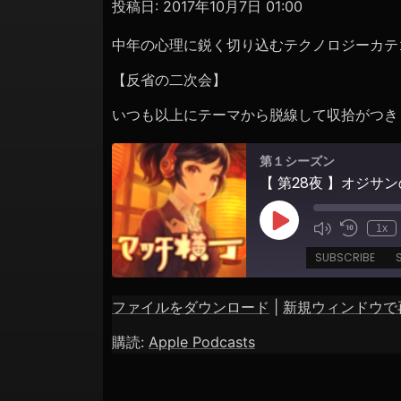
ョ
投稿日:
2017年10月7日 01:00
ン
中年の心理に鋭く切り込むテクノロジーカテ
【反省の二次会】
いつも以上にテーマから脱線して収拾がつき
第１シーズン
Play
1x
Episode
SUBSCRIBE
ファイルをダウンロード
|
新規ウィンドウで
SHARE
Apple Podcasts
購読:
Apple Podcasts
RSS FEED
LINK
EMBED