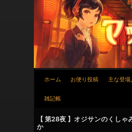
メ
ホーム
お便り投稿
主な登場
イ
ン
ナ
雑記帳
ビ
ゲ
ー
【 第28夜 】オジサンのくし
シ
か