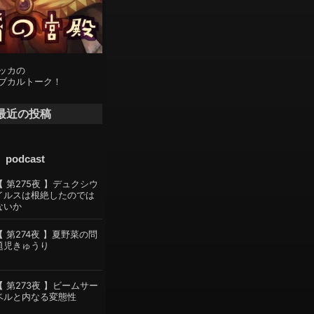
ッカの
ブカルトーク！
最近の投稿
podcast
【 第275夜 】デュクシウ
イルスは根絶したのでは
ないか
【 第274夜 】夏野菜の問
題児きゅうり
【 第273夜 】ビームサー
ベルと内なる変態性