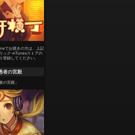
Phoneでお聴きの方は、上記
ック→iTunesストアの
り登録してください。
愚者の宮殿
者の宮殿」