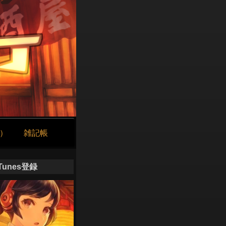
け）
雑記帳
iTunes登録