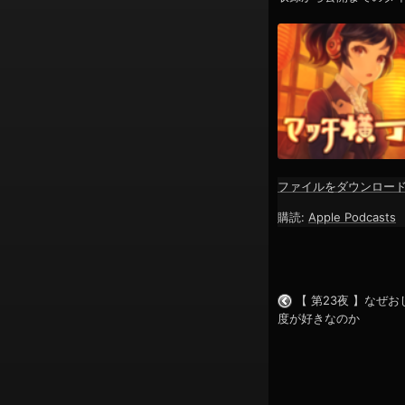
ン
ファイルをダウンロー
SHARE
Apple Podcasts
購読:
Apple Podcasts
RSS FEED
LINK
EMBED
【 第23夜 】なぜ
度が好きなのか