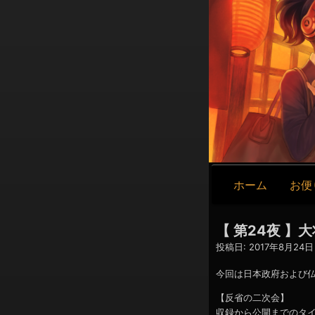
メ
ホーム
お便
イ
ン
ナ
【 第24夜 
ビ
投稿日:
2017年8月24日 
ゲ
ー
今回は日本政府および
シ
【反省の二次会】
ョ
収録から公開までのタ