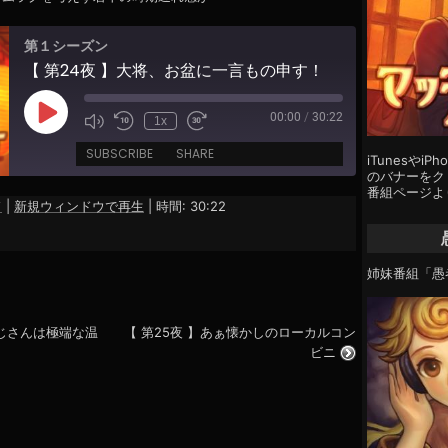
第１シーズン
【 第24夜 】大将、お盆に一言もの申す！
00:00
/
30:22
Play
1x
Episode
SUBSCRIBE
SHARE
iTunesやi
のバナーをクリ
番組ページよ
ド
|
新規ウィンドウで再生
|
時間: 30:22
姉妹番組「愚
おじさんは極端な温
【 第25夜 】あぁ懐かしのローカルコン
ビニ