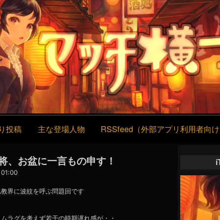
コ
ン
テ
ン
ツ
へ
ス
キ
ッ
プ
り投稿
主な登場人物
RSSfeed（外部アプリ利用者向
】大将、お盆に一言もの申す！
01:00
仏教界に波紋を呼ぶ問題回です
イムラグを考えず若干の時期遅れ感が・・