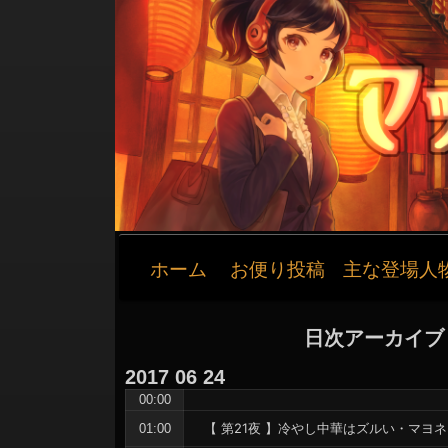
メ
ホーム
お便り投稿
主な登場人
イ
ン
ナ
日次アーカイブ
ビ
ゲ
2017
06
24
ー
00:00
シ
【 第21夜 】冷やし中華はズルい・マヨ
01:00