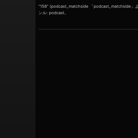
ョ
ー
“158” (podcast_matchside 「podcast_matchsi
ヤ
ン
ンル: podcast。
ー