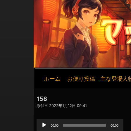
メ
ホーム
お便り投稿
主な登場人
イ
ン
ナ
158
ビ
添付日
2022年1月12日 09:41
ゲ
音
ー
声
シ
プ
00:00
00:00
レ