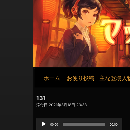
メ
ホーム
お便り投稿
主な登場人
イ
ン
ナ
131
ビ
添付日
2021年3月18日 23:33
ゲ
音
ー
声
シ
プ
00:00
00:00
レ