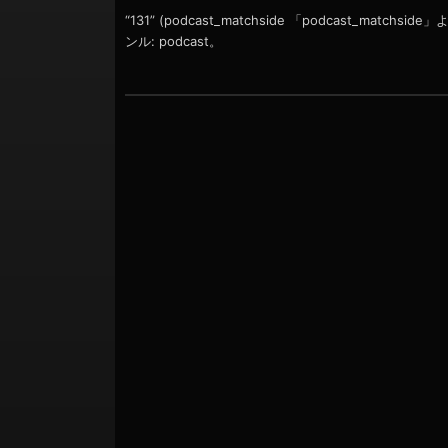
ョ
ー
“131” (podcast_matchside 「podcast_matchsi
ヤ
ン
ンル: podcast。
ー