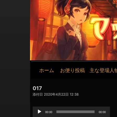
メ
ホーム
お便り投稿
主な登場人
イ
ン
ナ
017
ビ
添付日
2020年4月22日 12:38
ゲ
音
ー
声
シ
プ
00:00
00:00
レ