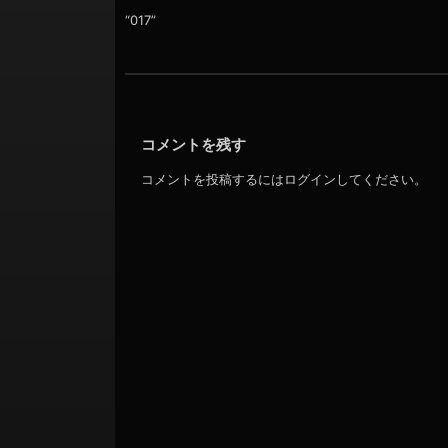
ョ
ー
“017”
ヤ
ン
ー
コメントを残す
コメントを投稿するには
ログイン
してください。